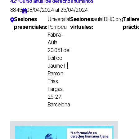
42º Curso anual de derechos humanos
8845
08/04/2024 al 25/04/2024
Sesiones
Universitat
Sesiones
aulaIDHC.org
Taller
presenciales:
Pompeu
virtuales:
prácti
Fabra -
Aula
20.051 del
Edificio
Jaume I |
Ramon
Trias
Fargas,
25-27.
Barcelona