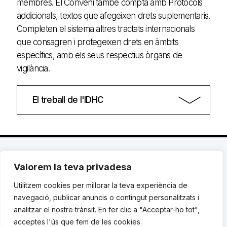
membres. El Conveni també compta amb Protocols
addicionals, textos que afegeixen drets suplementaris.
Completen el sistema altres tractats internacionals
que consagren i protegeixen drets en àmbits
específics, amb els seus respectius òrgans de
vigilància.
El treball de l'IDHC
Valorem la teva privadesa
C. Avinyó 44, 2n | 08002 Barcelona |
T.: +34 93
119 03 72
|
institut@idhc.org
Utilitzem cookies per millorar la teva experiència de
navegació, publicar anuncis o contingut personalitzats i
© Institut de Drets Humans de Catalunya.
analitzar el nostre trànsit. En fer clic a "Acceptar-ho tot",
acceptes l'ús que fem de les cookies.