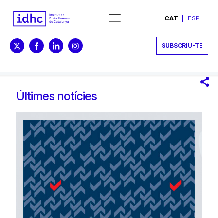
CAT
ESP
SUBSCRIU-TE
Últimes notícies