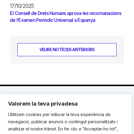
17/10/2025
El Consell de Drets Humans aprova les recomanacions
de l’Examen Periòdic Universal a Espanya
VEURE NOTÍCIES ANTERIORS
Valorem la teva privadesa
C. Avinyó 44, 2n | 08002 Barcelona |
T.: +34 93
119 03 72
|
institut@idhc.org
Utilitzem cookies per millorar la teva experiència de
navegació, publicar anuncis o contingut personalitzats i
© Institut de Drets Humans de Catalunya.
analitzar el nostre trànsit. En fer clic a "Acceptar-ho tot",