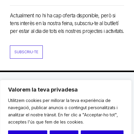
Actualment no hi ha cap oferta disponible, però si
tens interès en la nostra feina, subscriu-te al butlletí
per estar al dia de tots els nostres projectes i activitats.
SUBSCRIU-TE
Valorem la teva privadesa
C. Avinyó 44, 2n | 08002 Barcelona |
T.: +34 93
119 03 72
|
institut@idhc.org
Utilitzem cookies per millorar la teva experiència de
navegació, publicar anuncis o contingut personalitzats i
© Institut de Drets Humans de Catalunya.
analitzar el nostre trànsit. En fer clic a "Acceptar-ho tot",
acceptes l'ús que fem de les cookies.
Avis legal
|
Cookies
|
Contacte