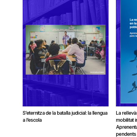
S’eternitza de la batalla judicial: la llengua
La rellevà
a l’escola
mobilitat 
Aprenenta
pendents p