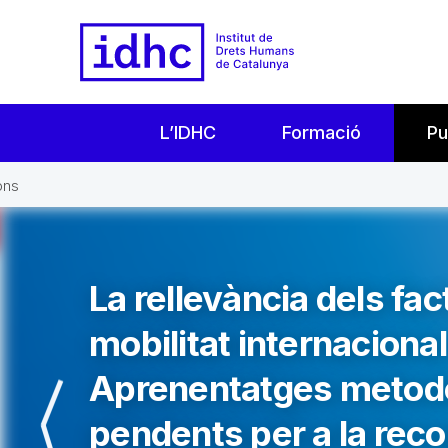
L’IDHC
Formació
Pu
ons
La rellevància dels fac
mobilitat internaciona
Aprenentatges metodo
pendents per a la reco