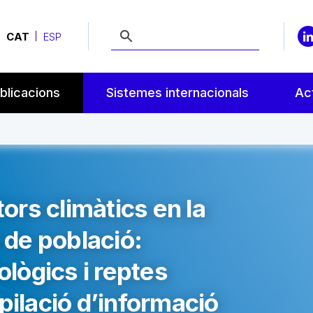
CAT
ESP
blicacions
Sistemes internacionals
Act
tors climàtics en la
l de població:
lògics i reptes
pilació d’informació