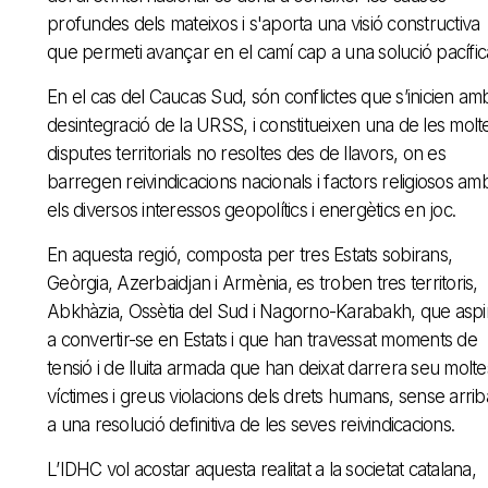
profundes dels mateixos i s'aporta una visió constructiva
que permeti avançar en el camí cap a una solució pacífic
En el cas del Caucas Sud, són conflictes que s’inicien amb
desintegració de la URSS, i constitueixen una de les molt
disputes territorials no resoltes des de llavors, on es
barregen reivindicacions nacionals i factors religiosos am
els diversos interessos geopolítics i energètics en joc.
En aquesta regió, composta per tres Estats sobirans,
Geòrgia, Azerbaidjan i Armènia, es troben tres territoris,
Abkhàzia, Ossètia del Sud i Nagorno-Karabakh, que aspi
a convertir-se en Estats i que han travessat moments de
tensió i de lluita armada que han deixat darrera seu molte
víctimes i greus violacions dels drets humans, sense arrib
a una resolució definitiva de les seves reivindicacions.
L’IDHC vol acostar aquesta realitat a la societat catalana,