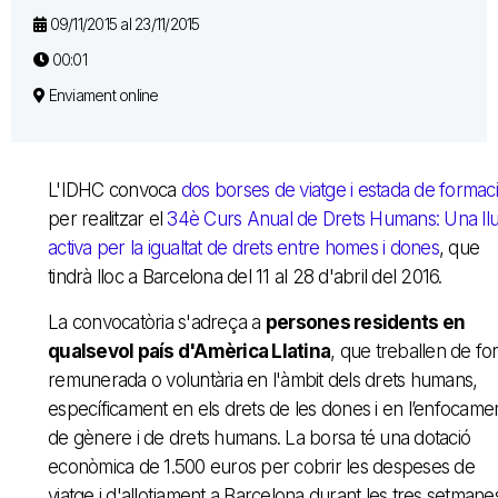
09/11/2015 al 23/11/2015
00:01
Enviament online
L'IDHC convoca
dos borses de viatge i estada de formac
per realitzar el
34è Curs Anual de Drets Humans: Una llu
activa per la igualtat de drets entre homes i dones
, que
tindrà lloc a Barcelona del 11 al 28 d'abril del 2016.
La convocatòria s'adreça a
persones residents en
qualsevol país d'Amèrica Llatina
, que treballen de f
remunerada o voluntària en l'àmbit dels drets humans,
específicament en els drets de les dones i en l’enfocame
de gènere i de drets humans. La borsa té una dotació
econòmica de 1.500 euros per cobrir les despeses de
viatge i d'allotjament a Barcelona durant les tres setmane