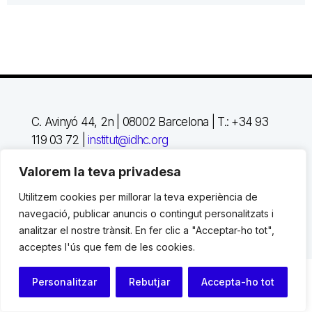
C. Avinyó 44, 2n | 08002 Barcelona |
T.: +34 93
119 03 72
|
institut@idhc.org
© Institut de Drets Humans de Catalunya.
Valorem la teva privadesa
Utilitzem cookies per millorar la teva experiència de
Avis legal
|
Cookies
|
Contacte
navegació, publicar anuncis o contingut personalitzats i
analitzar el nostre trànsit. En fer clic a "Acceptar-ho tot",
Programació web: Space Bits
acceptes l'ús que fem de les cookies.
Personalitzar
Rebutjar
Accepta-ho tot