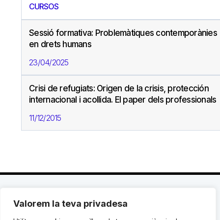
CURSOS
Sessió formativa: Problemàtiques contemporànies
en drets humans
23/04/2025
Crisi de refugiats: Origen de la crisis, protección
internacional i acollida. El paper dels professionals
11/12/2015
Valorem la teva privadesa
C. Avinyó 44, 2n | 08002 Barcelona |
T.: +34 93
119 03 72
|
institut@idhc.org