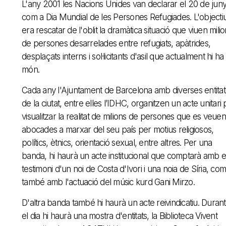
L'any 2001 les Nacions Unides van declarar el 20 de jun
com a Dia Mundial de les Persones Refugiades. L'objecti
era rescatar de l'oblit la dramàtica situació que viuen mili
de persones desarrelades entre refugiats, apàtrides,
desplaçats interns i sol·licitants d'asil que actualment hi ha 
món.
Cada any l'Ajuntament de Barcelona amb diverses entitat
de la ciutat, entre elles l’IDHC, organitzen un acte unitari
visualitzar la realitat de milions de persones que es veuen
abocades a marxar del seu país per motius religiosos,
polítics, ètnics, orientació sexual, entre altres. Per una
banda, hi haurà un acte institucional que comptarà amb e
testimoni d'un noi de Costa d'Ivori i una noia de Síria, com
també amb l'actuació del músic kurd Gani Mirzo.
D'altra banda també hi haurà un acte reivindicatiu. Durant
el dia hi haurà una mostra d'entitats, la Biblioteca Vivent