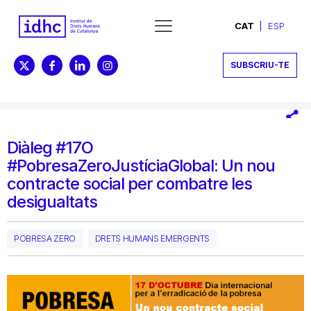
CAT
ESP
SUBSCRIU-TE
Diàleg #17O
#PobresaZeroJustíciaGlobal: Un nou
contracte social per combatre les
desigualtats
POBRESA ZERO
DRETS HUMANS EMERGENTS