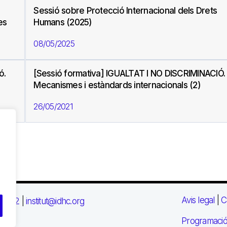
Sessió sobre Protecció Internacional dels Drets
es
Humans (2025)
08/05/2025
ó.
[Sessió formativa] IGUALTAT I NO DISCRIMINACIÓ.
Mecanismes i estàndards internacionals (2)
26/05/2021
Avis legal
|
C
 03 72
|
institut@idhc.org
Programació