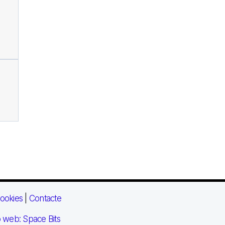
ookies
|
Contacte
 web: Space Bits