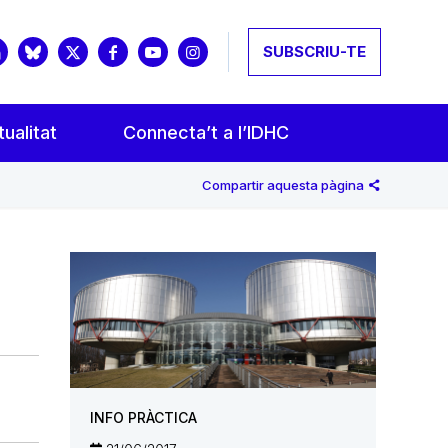
SUBSCRIU-TE
ualitat
Connecta’t a l’IDHC
Compartir aquesta pàgina
INFO PRÀCTICA