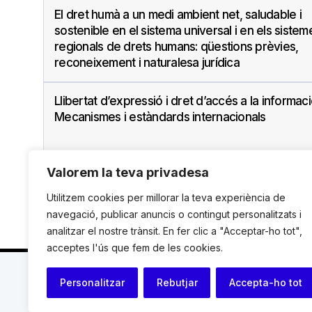
El dret humà a un medi ambient net, saludable i
sostenible en el sistema universal i en els sistem
regionals de drets humans: qüestions prèvies,
reconeixement i naturalesa jurídica
Llibertat d’expressió i dret d’accés a la informaci
Mecanismes i estàndards internacionals
Valorem la teva privadesa
Utilitzem cookies per millorar la teva experiència de
navegació, publicar anuncis o contingut personalitzats i
analitzar el nostre trànsit. En fer clic a "Acceptar-ho tot",
acceptes l'ús que fem de les cookies.
C. Avinyó 44, 2n | 08002 Barcelona |
T.: +34 93 119
Personalitzar
Rebutjar
Accepta-ho tot
© Institut de Drets Humans de Catalunya.