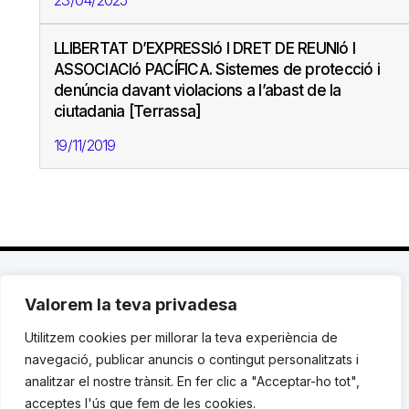
23/04/2025
LLIBERTAT D’EXPRESSIó I DRET DE REUNIó I
ASSOCIACIó PACÍFICA. Sistemes de protecció i
denúncia davant violacions a l’abast de la
ciutadania [Terrassa]
19/11/2019
Valorem la teva privadesa
C. Avinyó 44, 2n | 08002 Barcelona |
T.: +34 93
119 03 72
|
institut@idhc.org
Utilitzem cookies per millorar la teva experiència de
navegació, publicar anuncis o contingut personalitzats i
© Institut de Drets Humans de Catalunya.
analitzar el nostre trànsit. En fer clic a "Acceptar-ho tot",
acceptes l'ús que fem de les cookies.