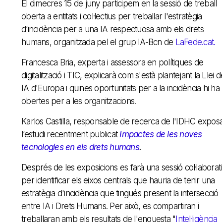
El dimecres 15 de juny participem en la sessió de treball
oberta a entitats i col·lectius per treballar l'estratègia
d’incidència per a una IA respectuosa amb els drets
humans, organitzada pel el grup IA-Bcn de
LaFede.cat.
Francesca Bria, experta i assessora en polítiques de
digitalització i TIC, explicarà com s'està plantejant la Llei d
IA d'Europa i quines oportunitats per a la incidència hi ha
obertes per a les organitzacions.
Karlos Castilla, responsable de recerca de l'IDHC expos
l’estudi recentment publicat
Impactes de les noves
tecnologies en els drets humans
.
Després de les exposicions es farà una sessió col·laborat
per identificar els eixos centrals que hauria de tenir una
estratègia d'incidència que tingués present la intersecció
entre IA i Drets Humans. Per això, es compartiran i
treballaran amb els resultats de l'enquesta "
I
ntel·ligència