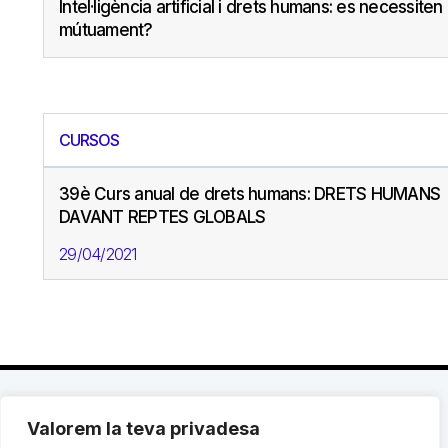
Intel·ligència artificial i drets humans: es necessiten
mútuament?
CURSOS
39è Curs anual de drets humans: DRETS HUMANS
DAVANT REPTES GLOBALS
29/04/2021
Valorem la teva privadesa
C. Avinyó 44, 2n | 08002 Barcelona |
T.: +34 93