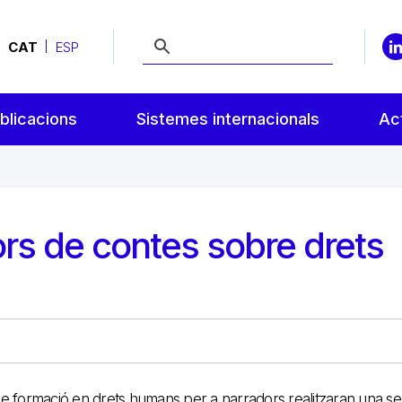
CAT
ESP
blicacions
Sistemes internacionals
Act
dors de contes sobre drets
de formació en drets humans per a narradors realitzaran una se