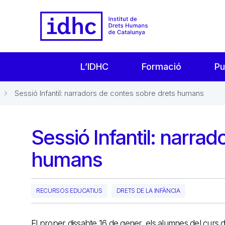
L’IDHC
Formació
Pu
Sessió Infantil: narradors de contes sobre drets humans
Sessió Infantil: narra
humans
RECURSOS EDUCATIUS
DRETS DE LA INFÀNCIA
El proper dissabte 16 de gener, els alumnes del curs 