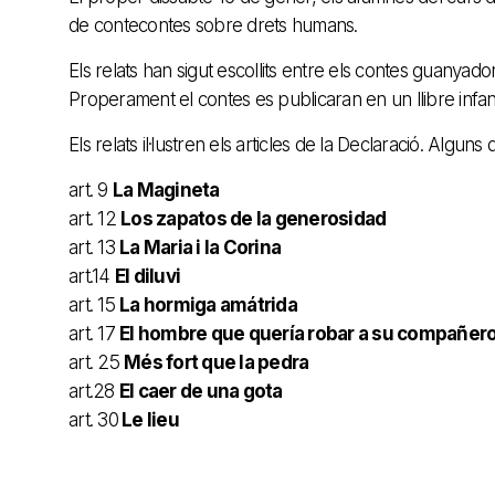
de contecontes sobre drets humans.
Els relats han sigut escollits entre els contes guanyado
Properament el contes es publicaran en un llibre infan
Els relats il·lustren els articles de la Declaració. Alguns
art. 9
La Magineta
art. 12
Los zapatos de la generosidad
art. 13
La Maria i la Corina
art.14
El diluvi
art. 15
La hormiga amátrida
art. 17
El hombre que quería robar a su compañer
art. 25
Més fort que la pedra
art.28
El caer de una gota
art. 30
Le lieu