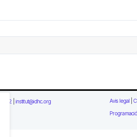
Avis legal
|
C
 03 72
|
institut@idhc.org
Programació