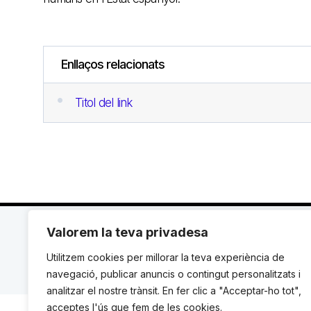
Enllaços relacionats
Titol del link
C. Avinyó 44, 2n | 08002 Barcelona |
T.: +34 93 119
Valorem la teva privadesa
Utilitzem cookies per millorar la teva experiència de
© Institut de Drets Humans de Catalunya.
navegació, publicar anuncis o contingut personalitzats i
analitzar el nostre trànsit. En fer clic a "Acceptar-ho tot",
acceptes l'ús que fem de les cookies.