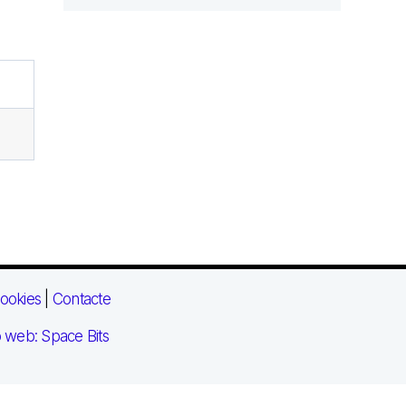
ookies
|
Contacte
 web: Space Bits