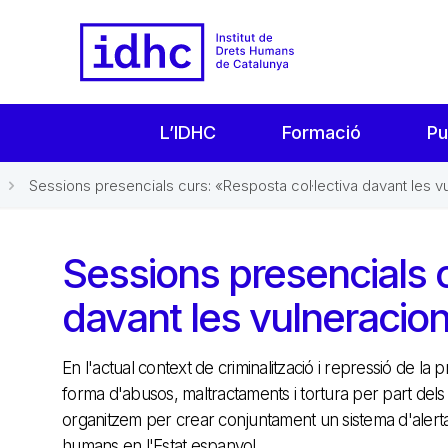
L’IDHC
Formació
Pu
Sessions presencials curs: «Resposta col·lectiva davant les vu
Sessions presencials c
davant les vulneracion
En l'actual context de criminalització i repressió de la
forma d'abusos, maltractaments i tortura per part dels
organitzem per crear conjuntament un sistema d'alerta
humans en l'Estat espanyol.