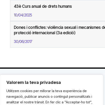
43è Curs anual de drets humans
10/04/2025
Dones i conflictes: violència sexual i mecanismes d
protecció internacional (3a edició)
30/06/2017
Valorem la teva privadesa
C. Avinyó 44, 2n | 08002 Barcelona |
T.: +34 93
119 03 72
|
institut@idhc.org
Utilitzem cookies per millorar la teva experiència de
navegació, publicar anuncis o contingut personalitzats i
© Institut de Drets Humans de Catalunya.
analitzar el nostre trànsit. En fer clic a "Acceptar-ho tot",