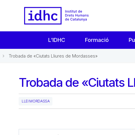
L’IDHC
Formació
Pu
Trobada de «Ciutats Lliures de Mordasses»
Trobada de «Ciutats L
LLEI MORDASSA