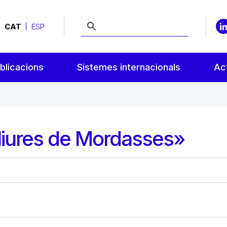
CAT
ESP
blicacions
Sistemes internacionals
Act
liures de Mordasses»