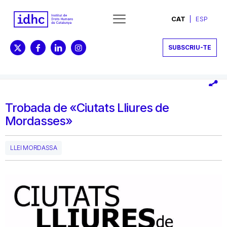
CAT
ESP
SUBSCRIU-TE
Trobada de «Ciutats Lliures de
Mordasses»
LLEI MORDASSA