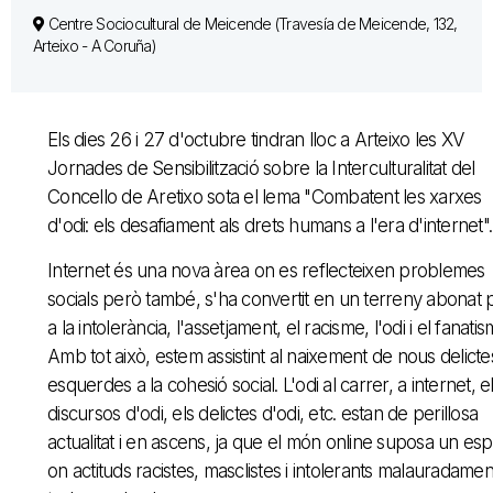
Centre Sociocultural de Meicende (Travesía de Meicende, 132,
Arteixo - A Coruña)
Els dies 26 i 27 d'octubre tindran lloc a Arteixo les XV
Jornades de Sensibilització sobre la Interculturalitat del
Concello de Aretixo sota el lema "Combatent les xarxes
d'odi: els desafiament als drets humans a l'era d'internet"
Internet és una nova àrea on es reflecteixen problemes
socials però també, s'ha convertit en un terreny abonat 
a la intolerància, l'assetjament, el racisme, l'odi i el fanatis
Amb tot això, estem assistint al naixement de nous delictes
esquerdes a la cohesió social. L'odi al carrer, a internet, e
discursos d'odi, els delictes d'odi, etc. estan de perillosa
actualitat i en ascens, ja que el món online suposa un esp
on actituds racistes, masclistes i intolerants malauradamen