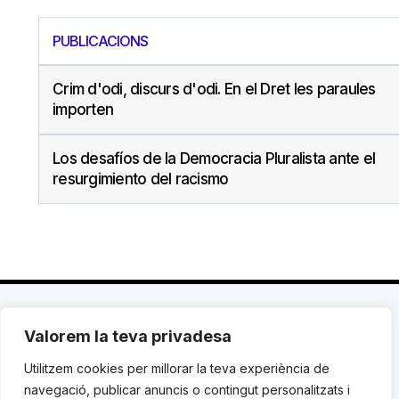
PUBLICACIONS
Crim d'odi, discurs d'odi. En el Dret les paraules
importen
Los desafíos de la Democracia Pluralista ante el
resurgimiento del racismo
Valorem la teva privadesa
C. Avinyó 44, 2n | 08002 Barcelona |
T.: +34 93
119 03 72
|
institut@idhc.org
Utilitzem cookies per millorar la teva experiència de
navegació, publicar anuncis o contingut personalitzats i