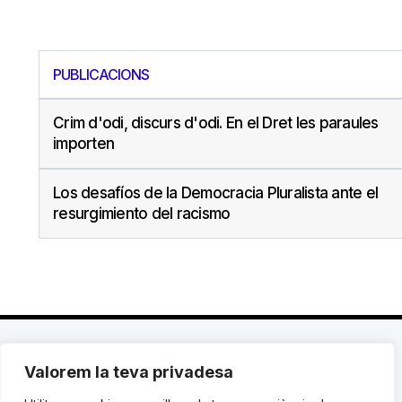
PUBLICACIONS
Crim d'odi, discurs d'odi. En el Dret les paraules
importen
Los desafíos de la Democracia Pluralista ante el
resurgimiento del racismo
Valorem la teva privadesa
C. Avinyó 44, 2n | 08002 Barcelona |
T.: +34 93
119 03 72
|
institut@idhc.org