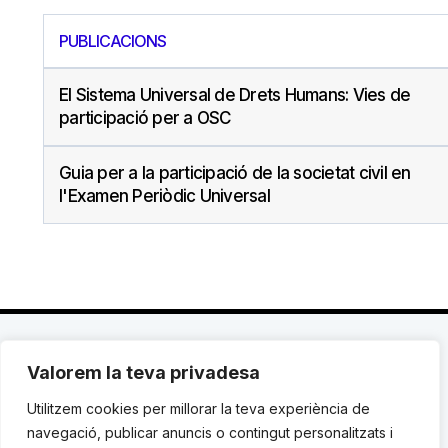
PUBLICACIONS
El Sistema Universal de Drets Humans: Vies de
participació per a OSC
Guia per a la participació de la societat civil en
l'Examen Periòdic Universal
Valorem la teva privadesa
C. Avinyó 44, 2n | 08002 Barcelona |
T.: +34 93
119 03 72
|
institut@idhc.org
Utilitzem cookies per millorar la teva experiència de
navegació, publicar anuncis o contingut personalitzats i
© Institut de Drets Humans de Catalunya.