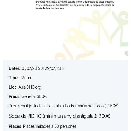
Dates:
01/07/2013 al 29/07/2013
Tipus:
Virtual
Lloc:
AulaIDHC.org
Preus:
General: 300€
Preu reduït (estudiants, aturats, jubilats i família nombrosa): 250€
Socis de l'IDHC (mínim un any d'antiguitat): 200€
Places:
Places limitades a 50 persones