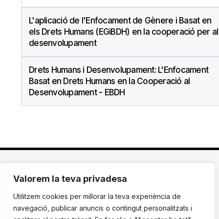
L'aplicació de l'Enfocament de Gènere i Basat en
els Drets Humans (EGiBDH) en la cooperació per al
desenvolupament
Drets Humans i Desenvolupament: L'Enfocament
Basat en Drets Humans en la Cooperació al
Desenvolupament - EBDH
Valorem la teva privadesa
C. Avinyó 44, 2n | 08002 Barcelona |
T.: +34 93
119 03 72
|
institut@idhc.org
Utilitzem cookies per millorar la teva experiència de
navegació, publicar anuncis o contingut personalitzats i
© Institut de Drets Humans de Catalunya.