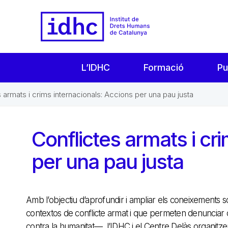
L’IDHC
Formació
Pu
 armats i crims internacionals: Accions per una pau justa
Conflictes armats i cr
per una pau justa
Amb l’objectiu d’aprofundir i ampliar els coneixements s
contextos de conflicte armat i que permeten denunciar c
contra la humanitat—, l’IDHC i el Centre Delàs organitz