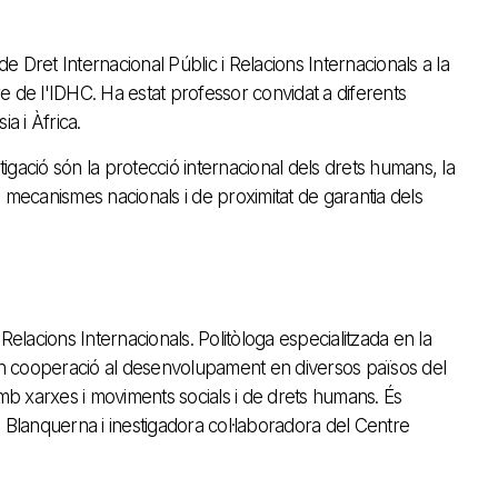
de Dret Internacional Públic i Relacions Internacionals a la
e de l'IDHC. Ha estat professor convidat a diferents
a i Àfrica.
stigació són la protecció internacional dels drets humans, la
els mecanismes nacionals i de proximitat de garantia dels
Relacions Internacionals. Politòloga especialitzada en la
 en cooperació al desenvolupament en diversos països del
amb xarxes i moviments socials i de drets humans. És
 Blanquerna i inestigadora col·laboradora del Centre