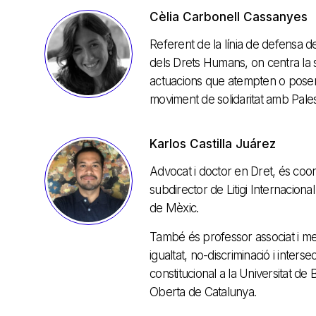
Cèlia Carbonell Cassanyes
Referent de la línia de defensa de 
dels Drets Humans, on centra la s
actuacions que atempten o posen en
moviment de solidaritat amb Palest
Karlos Castilla Juárez
Advocat i doctor en Dret, és coo
subdirector de Litigi Internacion
de Mèxic.
També és professor associat i m
igualtat, no-discriminació i inters
constitucional a la Universitat de
Oberta de Catalunya.