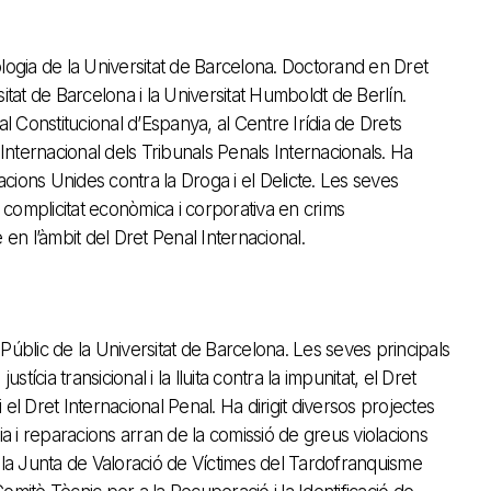
logia de la Universitat de Barcelona. Doctorand en Dret
itat de Barcelona i la Universitat Humboldt de Berlín.
al Constitucional d’Espanya, al Centre Irídia de Drets
nternacional dels Tribunals Penals Internacionals. Ha
Nacions Unides contra la Droga i el Delicte. Les seves
a complicitat econòmica i corporativa en crims
te en l’àmbit del Dret Penal Internacional.
Públic de la Universitat de Barcelona. Les seves principals
stícia transicional i la lluita contra la impunitat, el Dret
el Dret Internacional Penal. Ha dirigit diversos projectes
 i reparacions arran de la comissió de greus violacions
a Junta de Valoració de Víctimes del Tardofranquisme