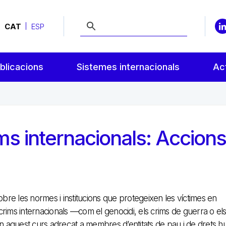
CAT
ESP
blicacions
Sistemes internacionals
Act
ims internacionals: Accions
obre les normes i institucions que protegeixen les víctimes en
rims internacionals —com el genocidi, els crims de guerra o els
en aquest curs adreçat a membres d’entitats de pau i de drets 