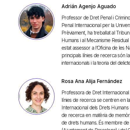
Adrián Agenjo Aguado
Professor de Dret Penal i Crimino
Penal Internacional per la Univers
Prèviament, ha treballat al Tribun
Humans i al Mecanisme Residual I
estat assessor a l’Oficina de les 
principals línies de recerca són l
internacionals i la teoria del delic
Rosa Ana Alija Fernández
Professora de Dret Internacional 
línies de recerca se centren en la ju
Internacional dels Drets Humans i 
de recerca en matèria de memòria
de drets humans. És membre de l