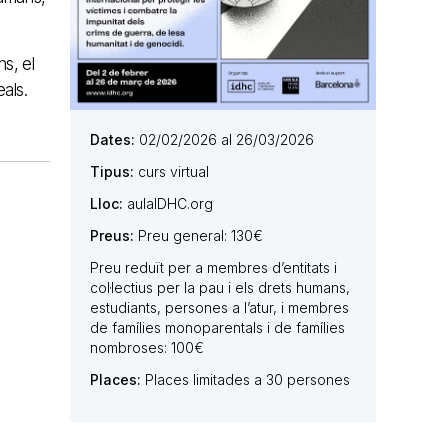
s, el
als.
Dates:
02/02/2026 al 26/03/2026
Tipus:
curs virtual
Lloc:
aulaIDHC.org
Preus:
Preu general: 130€
Preu reduït per a membres d’entitats i
col·lectius per la pau i els drets humans,
estudiants, persones a l’atur, i membres
de famílies monoparentals i de famílies
nombroses: 100€
Places:
Places limitades a 30 persones