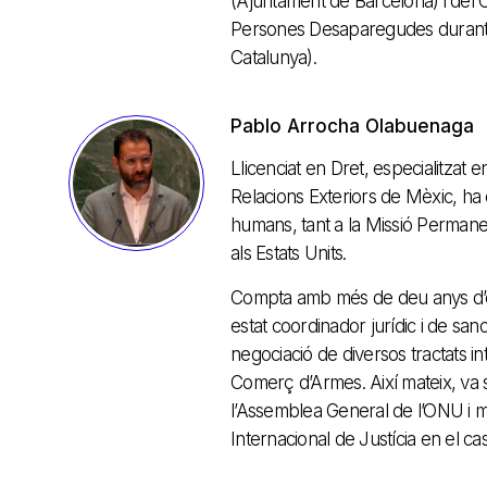
(Ajuntament de Barcelona) i del C
Persones Desaparegudes durant la 
Catalunya).
Pablo Arrocha Olabuenaga
Llicenciat en Dret, especialitzat
Relacions Exteriors de Mèxic, ha e
humans, tant a la Missió Perman
als Estats Units.
Compta amb més de deu anys d’ex
estat coordinador jurídic i de san
negociació de diversos tractats in
Comerç d’Armes. Així mateix, va s
l’Assemblea General de l’ONU i 
Internacional de Justícia en el ca