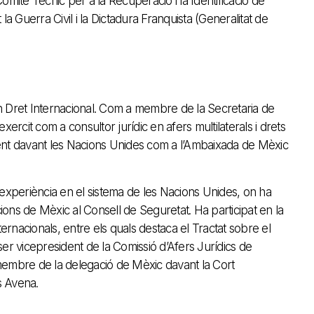
omitè Tècnic per a la Recuperació i la Identificació de
Guerra Civil i la Dictadura Franquista (Generalitat de
 en Dret Internacional. Com a membre de la Secretaria de
xercit com a consultor jurídic en afers multilaterals i drets
ent davant les Nacions Unides com a l’Ambaixada de Mèxic
periència en el sistema de les Nacions Unides, on ha
cions de Mèxic al Consell de Seguretat. Ha participat en la
ternacionals, entre els quals destaca el Tractat sobre el
er vicepresident de la Comissió d’Afers Jurídics de
membre de la delegació de Mèxic davant la Cort
s Avena.