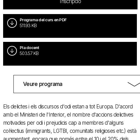
Inscripció
Programa del curs en PDF
511.93 KB
Pla docent
503.57 KB
Veure programa
Els delictes i els discursos d'odi estan a tot Europa. D'acord
amb el Ministeri de l'Interior, el nombre d'accions delictives
motivades per odi i prejudicis cap a membres d'alguns
col·lectius (immigrants, LGTBI, comunitats religioses etc.) està
augmentant, encara que només entre el 10 i el 20% dels