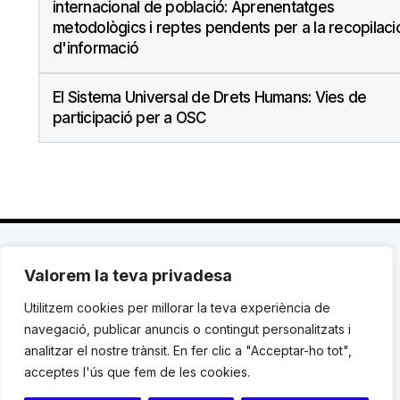
internacional de població: Aprenentatges
metodològics i reptes pendents per a la recopilaci
d'informació
El Sistema Universal de Drets Humans: Vies de
participació per a OSC
Valorem la teva privadesa
C. Avinyó 44, 2n | 08002 Barcelona |
T.: +34 93
119 03 72
|
institut@idhc.org
Utilitzem cookies per millorar la teva experiència de
navegació, publicar anuncis o contingut personalitzats i
© Institut de Drets Humans de Catalunya.
analitzar el nostre trànsit. En fer clic a "Acceptar-ho tot",
acceptes l'ús que fem de les cookies.
Avis legal
|
Cookies
|
Contacte