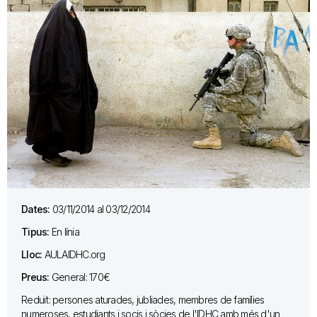
Dates:
03/11/2014 al 03/12/2014
Tipus:
En línia
Lloc:
AULAIDHC.org
Preus:
General: 170€
Reduït: persones aturades, jubliades, membres de famílies
numeroses, estudiants i socis i sòcies de l'IDHC amb més d'un