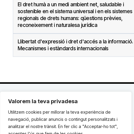
El dret humà a un medi ambient net, saludable i
sostenible en el sistema universal i en els sistemes
regionals de drets humans: qüestions prèvies,
reconeixement i naturalesa jurídica
Llibertat d'expressió i dret d'accés a la informació.
Mecanismes i estàndards internacionals
Valorem la teva privadesa
C. Avinyó 44, 2n | 08002 Barcelona |
T.: +34 93
119 03 72
|
institut@idhc.org
Utilitzem cookies per millorar la teva experiència de
navegació, publicar anuncis o contingut personalitzats i
© Institut de Drets Humans de Catalunya.
analitzar el nostre trànsit. En fer clic a "Acceptar-ho tot",
acceptes l'ús que fem de les cookies.