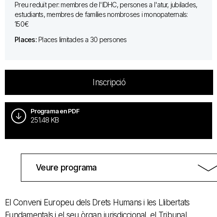
Preu reduït per: membres de l'IDHC, persones a l'atur, jubilades,
estudiants, membres de famílies nombroses i monopaternals:
150€
Places:
Places limitades a 30 persones
Inscripció
Programa en PDF
251.48 KB
Veure programa
El Conveni Europeu dels Drets Humans i les Llibertats
Fundamentals i el seu òrgan jurisdiccional, el Tribunal