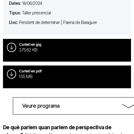
Dates:
14/06/2024
Tipus:
Taller presencial
Lloc:
Pendent de determinar | Paeria de Balaguer
Cartell en jpg
375.62 KB
Cartell en pdf
1.55 MB
Veure programa
De què parlem quan parlem de perspectiva de