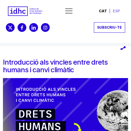
CAT
ESP
SUBSCRIU-TE
Introducció als vincles entre drets
humans i canvi climàtic