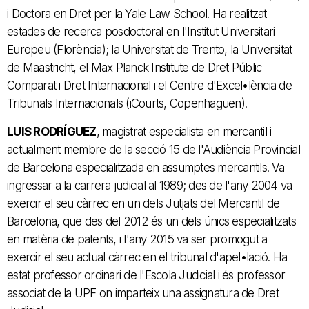
i Doctora en Dret per la Yale Law School. Ha realitzat
estades de recerca posdoctoral en l'Institut Universitari
Europeu (Florència); la Universitat de Trento, la Universitat
de Maastricht, el Max Planck Institute de Dret Públic
Comparat i Dret Internacional i el Centre d'Excel•lència de
Tribunals Internacionals (iCourts, Copenhaguen).
LUIS RODRÍGUEZ
, magistrat especialista en mercantil i
actualment membre de la secció 15 de l'Audiència Provincial
de Barcelona especialitzada en assumptes mercantils. Va
ingressar a la carrera judicial al 1989; des de l'any 2004 va
exercir el seu càrrec en un dels Jutjats del Mercantil de
Barcelona, que des del 2012 és un dels únics especialitzats
en matèria de patents, i l'any 2015 va ser promogut a
exercir el seu actual càrrec en el tribunal d'apel•lació. Ha
estat professor ordinari de l'Escola Judicial i és professor
associat de la UPF on imparteix una assignatura de Dret