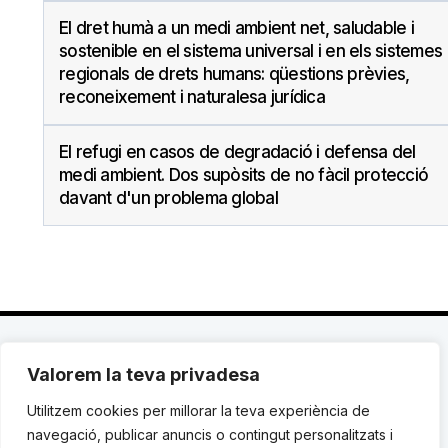
El dret humà a un medi ambient net, saludable i
sostenible en el sistema universal i en els sistemes
regionals de drets humans: qüestions prèvies,
reconeixement i naturalesa jurídica
El refugi en casos de degradació i defensa del
medi ambient. Dos supòsits de no fàcil protecció
davant d'un problema global
Valorem la teva privadesa
C. Avinyó 44, 2n | 08002 Barcelona |
T.: +34 93
119 03 72
|
institut@idhc.org
Utilitzem cookies per millorar la teva experiència de
navegació, publicar anuncis o contingut personalitzats i
© Institut de Drets Humans de Catalunya.