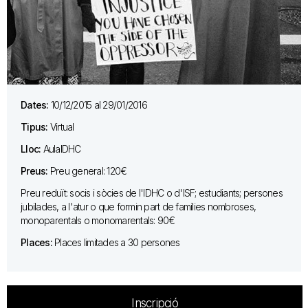
Dates:
10/12/2015 al 29/01/2016
Tipus:
Virtual
Lloc:
AulaIDHC
Preus:
Preu general: 120€
Preu reduït: socis i sòcies de l'IDHC o d'ISF; estudiants; persones
jubilades, a l'atur o que formin part de families nombroses,
monoparentals o monomarentals: 90€
Places:
Places limitades a 30 persones
Inscripció