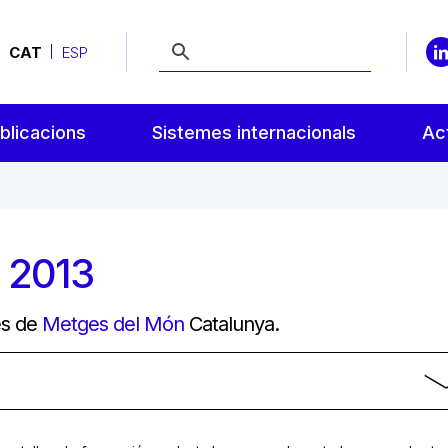
CAT
ESP
blicacions
Sistemes internacionals
Act
n 2013
ies de
Metges del Món
Catalunya.