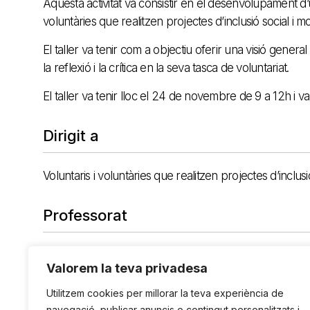
Aquesta activitat va consistir en el desenvolupament d’
voluntàries que realitzen projectes d’inclusió social i mo
El taller va tenir com a objectiu oferir una visió gener
la reflexió i la crítica en la seva tasca de voluntariat.
El taller va tenir lloc el 24 de novembre de 9 a 12h i v
Dirigit a
Voluntaris i voluntàries que realitzen projectes d’inclusió
Professorat
David Bondia, director de l’IDHC.
Valorem la teva privadesa
Utilitzem cookies per millorar la teva experiència de
navegació, publicar anuncis o contingut personalitzats i