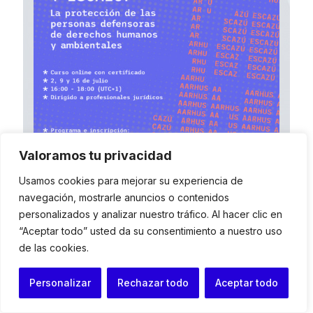
Valoramos tu privacidad
Usamos cookies para mejorar su experiencia de
navegación, mostrarle anuncios o contenidos
personalizados y analizar nuestro tráfico. Al hacer clic en
Entre Aarhus y Escazú: La protección de las personas
“Aceptar todo” usted da su consentimiento a nuestro uso
defensoras de derechos humanos y ambientales
de las cookies.
13246
02/07/2025 al 16/07/2025
aulaIDHC.org
Personalizar
Rechazar todo
Aceptar todo