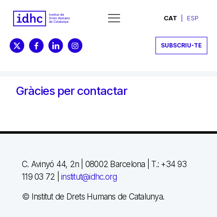
CAT
ESP
SUBSCRIU-TE
Gràcies per contactar
C. Avinyó 44, 2n | 08002 Barcelona |
T.: +34 93
119 03 72
|
institut@idhc.org
© Institut de Drets Humans de Catalunya.