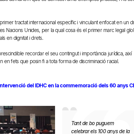
primer tractat internacional específic i vinculant enfocat en un d
 les Nacions Unides, per la qual cosa és el primer marc legal glo
 en dignitat i drets.
scindible recordar el seu contingut i importància jurídica, així
en fets que posin fi a tota forma de discriminació racial.
Intervenció del IDHC en la commemoració dels 60 anys 
Tant de bo puguem
celebrar els 100 anys de la