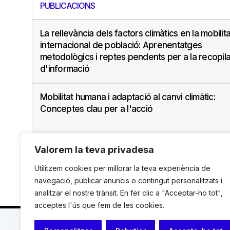
PUBLICACIONS
La rellevància dels factors climàtics en la mobilita
internacional de població: Aprenentatges
metodològics i reptes pendents per a la recopil
d'informació
Mobilitat humana i adaptació al canvi climàtic:
Conceptes clau per a l'acció
Valorem la teva privadesa
Utilitzem cookies per millorar la teva experiència de
navegació, publicar anuncis o contingut personalitzats i
analitzar el nostre trànsit. En fer clic a "Acceptar-ho tot",
acceptes l'ús que fem de les cookies.
C. Avinyó 44, 2n | 08002 Barcelona |
T.: +34 93 119