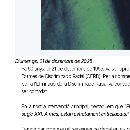
Diumenge, 21 de desembre de 2025
Fa 60 anys, el 21 de desembre de 1965, va ser aprova
Formes de Discriminació Racial (CERD). Per a comme
per a l'Eliminació de la Discriminació Racial va conv
ser convidat.
En la nostra intervenció principal, destaquem que
"E
segle XXI. A més, estan estretament entrellaçats."
També participem en altres espais de debat en els 