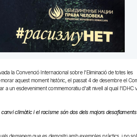
da la Convenció Internacional sobre l'Eliminació de totes les
morar aquest moment històric, el passat 4 de desembre el Com
ocar a un esdeveniment commemoratiu d'alt nivell al qual l'IDHC 
l canvi climàtic i el racisme són dos dels majors desafiaments
quals demanem que es demostri amb exemples pràctics, i no sol