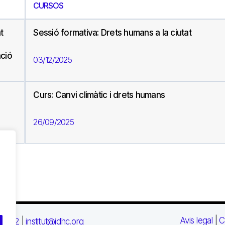
CURSOS
t
Sessió formativa: Drets humans a la ciutat
ació
03/12/2025
Curs: Canvi climàtic i drets humans
26/09/2025
Avis legal
|
C
 03 72
|
institut@idhc.org