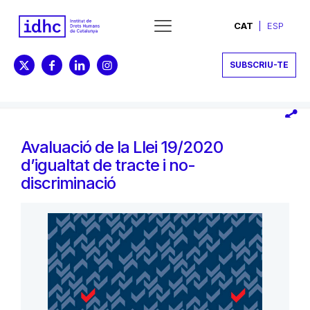
CAT
ESP
SUBSCRIU-TE
Avaluació de la Llei 19/2020
d’igualtat de tracte i no-
discriminació