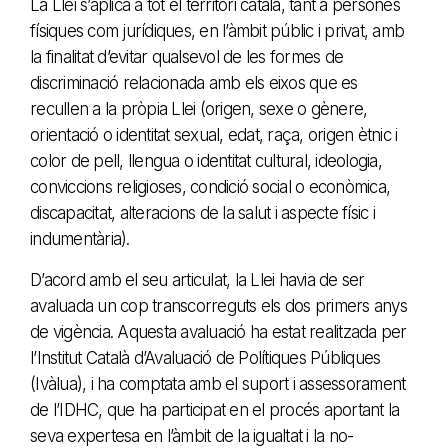
La Llei s’aplica a tot el territori català, tant a persones
físiques com jurídiques, en l’àmbit públic i privat, amb
la finalitat d’evitar qualsevol de les formes de
discriminació relacionada amb els eixos que es
recullen a la pròpia Llei (origen, sexe o gènere,
orientació o identitat sexual, edat, raça, origen ètnic i
color de pell, llengua o identitat cultural, ideologia,
conviccions religioses, condició social o econòmica,
discapacitat, alteracions de la salut i aspecte físic i
indumentària).
D’acord amb el seu articulat, la Llei havia de ser
avaluada un cop transcorreguts els dos primers anys
de vigència. Aquesta avaluació ha estat realitzada per
l’Institut Català d’Avaluació de Polítiques Públiques
(Ivàlua), i ha comptata amb el suport i assessorament
de l’IDHC, que ha participat en el procés aportant la
seva expertesa en l’àmbit de la igualtat i la no-