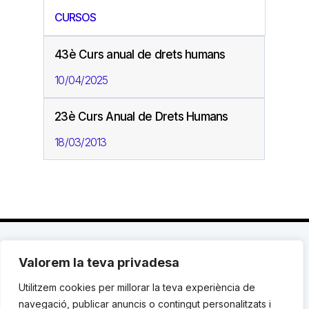
CURSOS
43è Curs anual de drets humans
10/04/2025
23è Curs Anual de Drets Humans
18/03/2013
Valorem la teva privadesa
C. Avinyó 44, 2n | 08002 Barcelona |
T.: +34 93
119 03 72
|
institut@idhc.org
Utilitzem cookies per millorar la teva experiència de
navegació, publicar anuncis o contingut personalitzats i