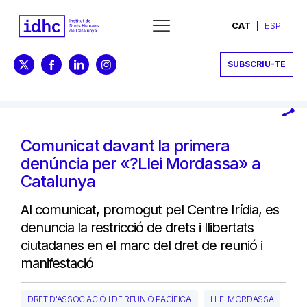
CAT
ESP
SUBSCRIU-TE
Comunicat davant la primera
denúncia per «?Llei Mordassa» a
Catalunya
Al comunicat, promogut pel Centre Irídia, es
denuncia la restricció de drets i llibertats
ciutadanes en el marc del dret de reunió i
manifestació
DRET D'ASSOCIACIÓ I DE REUNIÓ PACÍFICA
LLEI MORDASSA