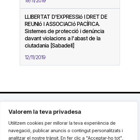
19/11/2019
LLIBERTAT D'EXPRESSIó I DRET DE
REUNIó I ASSOCIACIó PACÍFICA.
Sistemes de protecció i denúncia
davant violacions a l'abast de la
ciutadania [Sabadell]
12/11/2019
Valorem la teva privadesa
C. Avinyó 44, 2n | 08002 Barcelona |
T.: +34 93
119 03 72
|
institut@idhc.org
Utilitzem cookies per millorar la teva experiència de
navegació, publicar anuncis o contingut personalitzats i
© Institut de Drets Humans de Catalunya.
analitzar el nostre trànsit. En fer clic a "Acceptar-ho tot",