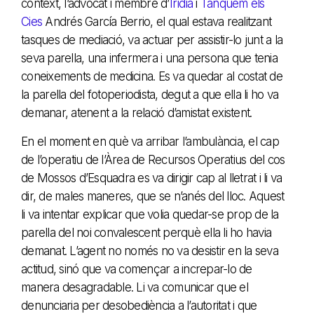
context, l’advocat i membre d’
Irídia
i
Tanquem els
Cies
Andrés García Berrio, el qual estava realitzant
tasques de mediació, va actuar per assistir-lo junt a la
seva parella, una infermera i una persona que tenia
coneixements de medicina. Es va quedar al costat de
la parella del fotoperiodista, degut a que ella li ho va
demanar, atenent a la relació d’amistat existent.
En el moment en què va arribar l’ambulància, el cap
de l’operatiu de l’Àrea de Recursos Operatius del cos
de Mossos d’Esquadra es va dirigir cap al lletrat i li va
dir, de males maneres, que se n’anés del lloc. Aquest
li va intentar explicar que volia quedar-se prop de la
parella del noi convalescent perquè ella li ho havia
demanat. L’agent no només no va desistir en la seva
actitud, sinó que va començar a increpar-lo de
manera desagradable. Li va comunicar que el
denunciaria per desobediència a l’autoritat i que