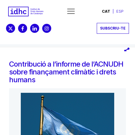
CAT
ESP
SUBSCRIU-TE
Contribució a l’informe de l’ACNUDH
sobre finançament climàtic i drets
humans