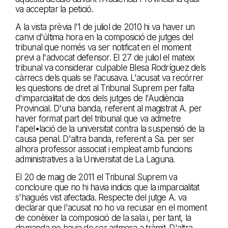
va acceptar la petició.
A la vista prèvia l'1 de juliol de 2010 hi va haver un
canvi d'última hora en la composició de jutges del
tribunal que només va ser notificat en el moment
previ a l'advocat defensor. El 27 de juliol el mateix
tribunal va considerar culpable Blesa Rodríguez dels
càrrecs dels quals se l'acusava. L'acusat va recórrer
les qüestions de dret al Tribunal Suprem per falta
d'imparcialitat de dos dels jutges de l'Audiència
Provincial. D'una banda, referent al magistrat A. per
haver format part del tribunal que va admetre
l'apel•lació de la universitat contra la suspensió de la
causa penal. D'altra banda, referent a Sa. per ser
alhora professor associat i empleat amb funcions
administratives a la Universitat de La Laguna.
El 20 de maig de 2011 el Tribunal Suprem va
concloure que no hi havia indicis que la imparcialitat
s'hagués vist afectada. Respecte del jutge A. va
declarar que l'acusat no ho va recusar en el moment
de conèixer la composició de la sala i, per tant, la
demanda no havia de ser admesa a tràmit. D'altra