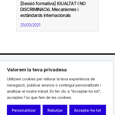
[Sessió formativa] IGUALTAT I NO
DISCRIMINACIó. Mecanismes i
estàndards internacionals
23/03/2021
Valorem la teva privadesa
C. Avinyó 44, 2n | 08002 Barcelona |
T.: +34 93
119 03 72
|
institut@idhc.org
Utilitzem cookies per millorar la teva experiència de
navegació, publicar anuncis o contingut personalitzats i
© Institut de Drets Humans de Catalunya.
analitzar el nostre trànsit. En fer clic a "Acceptar-ho tot",
acceptes l'ús que fem de les cookies.
Avis legal
|
Cookies
|
Contacte
Personalitzar
Rebutjar
Accepta-ho tot
Programació web: Space Bits