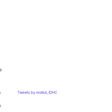
a
Tweets by institut_IDHC
e
r