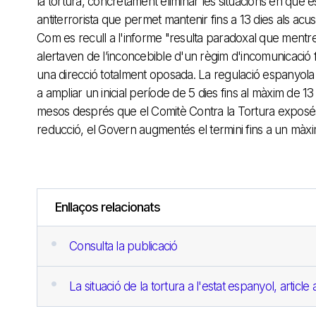
la tortura, concretament eliminar les situacions en què es 
antiterrorista que permet mantenir fins a 13 dies als a
Com es recull a l'informe "resulta paradoxal que mentre
alertaven de l’inconcebible d'un règim d'incomunicació 
una direcció totalment oposada. La regulació espanyola
a ampliar un inicial període de 5 dies fins al màxim de 
mesos després que el Comitè Contra la Tortura exposés 
reducció, el Govern augmentés el termini fins a un màxi
Enllaços relacionats
Consulta la publicació
La situació de la tortura a l'estat espanyol, articl