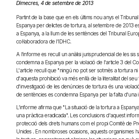
Dimecres, 4 de setembre de 2013
Partint de la base que en els últims nou anys el Tribu
Espanya per delictes de tortura, al setembre de 2013 es v
a Espanya, a la llum de les sentències del Tribunal Eur
col·laboradora de l’IDHC.
A l’informe es recull un anàlisi jurisprudencial de les si
condemna a Espanya per la violació de l'article 3 del 
L'article recull que "ningú no pot ser sotmès a tortura 
d'aquesta prohibició va més enllà de la literalitat del seu
d'investigació de les denúncies de tortura és una violació
de sentències es condemna Espanya per la falta d'una in
L’informe afirma que "La situació de la tortura a Espany
una pràctica eradicada". Les conclusions d'aquest info
protecció dels drets humans com el propi Comitè de Pre
Unides . En nombroses ocasions, aquests organismes 