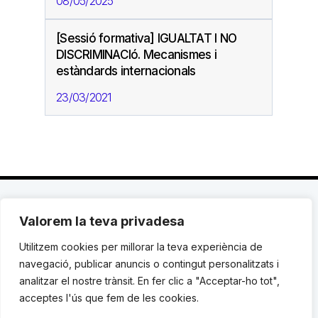
08/05/2025
[Sessió formativa] IGUALTAT I NO
DISCRIMINACIó. Mecanismes i
estàndards internacionals
23/03/2021
Valorem la teva privadesa
C. Avinyó 44, 2n | 08002 Barcelona |
T.: +34 93
119 03 72
|
institut@idhc.org
Utilitzem cookies per millorar la teva experiència de
navegació, publicar anuncis o contingut personalitzats i
© Institut de Drets Humans de Catalunya.
analitzar el nostre trànsit. En fer clic a "Acceptar-ho tot",
acceptes l'ús que fem de les cookies.
Avis legal
|
Cookies
|
Contacte