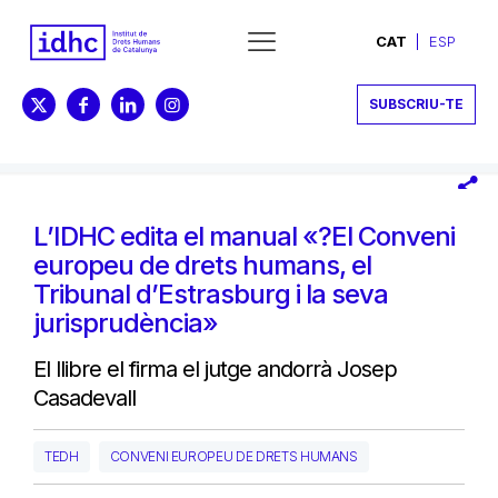
CAT
ESP
SUBSCRIU-TE
L’IDHC edita el manual «?El Conveni
europeu de drets humans, el
Tribunal d’Estrasburg i la seva
jurisprudència»
El llibre el firma el jutge andorrà Josep
Casadevall
TEDH
CONVENI EUROPEU DE DRETS HUMANS