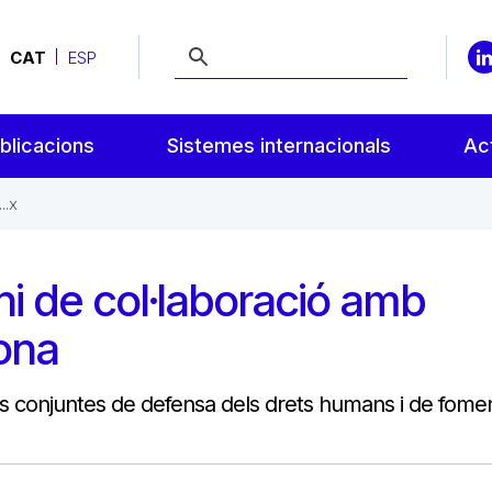
CAT
ESP
blicacions
Sistemes internacionals
Act
..x
i de col·laboració amb
ona
 conjuntes de defensa dels drets humans i de fome