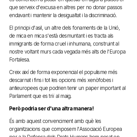
que serveix d'excusa en altres per no donar passos
endavant i mantenir la desigualtat i la discriminació.
El principi d'asil, un altre dels fonaments de la Unió,
de mica en mica s'està desmuntant i es tracta als
immigrants de forma cruel i inhumana, construint al
nostre voltant murs cada vegada més alts de l'Europa
Fortalesa.
Creix així de forma exponencial el populisme més
descarnat i fins i tot les opcions més xenòfobes i
antieuropees que podrien tenir un paper important al
Parlament que es triï al maig.
Però podria ser d'una altra manera!
És amb aquest convenciment amb què les
organitzacions que composem l'Associació Europea
per a la Defensa dels Drets Humans hem posat en