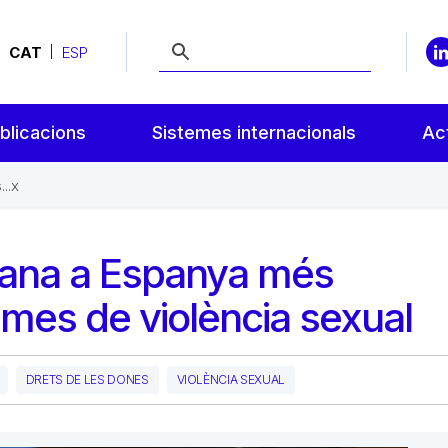
CAT
ESP
blicacions
Sistemes internacionals
Act
..x
mana a Espanya més
times de violència sexual
DRETS DE LES DONES
VIOLÈNCIA SEXUAL