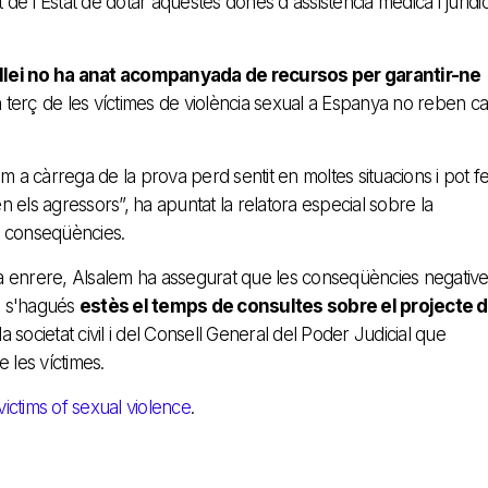
at de l'Estat de dotar aquestes dones d'assistència mèdica i jurídi
 llei no ha anat acompanyada de recursos per garantir-ne
 terç de les víctimes de violència sexual a Espanya no reben c
com a càrrega de la prova perd sentit en moltes situacions i pot f
en els agressors”, ha apuntat la relatora especial sobre la
 i conseqüències.
rxa enrere, Alsalem ha assegurat que les conseqüències negativ
si s'hagués
estès el temps de consultes sobre el projecte 
 societat civil i del Consell General del Poder Judicial que
e les víctimes.
victims of sexual violence
.