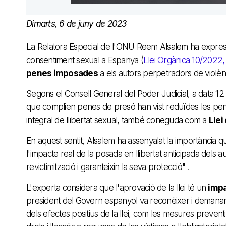
Dimarts, 6 de juny de 2023
La Relatora Especial de l'ONU Reem Alsalem ha expressa
consentiment sexual a Espanya (
Llei Orgànica 10/2022
penes imposades
a els autors perpetradors de violèn
Segons el Consell General del Poder Judicial, a data 12
que complien penes de presó han vist reduïdes les pene
integral de llibertat sexual, també coneguda com a
Llei
En aquest sentit, Alsalem ha assenyalat la importància qu
l'impacte real de la posada en llibertat anticipada dels aut
revictimització i garanteixin la seva protecció" .
L'experta considera que l'aprovació de la llei té un
impa
president del Govern espanyol va reconèixer i demanar 
dels efectes positius de la llei, com les mesures preventi