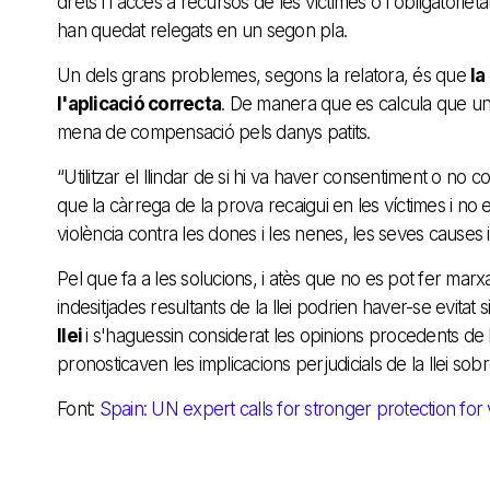
drets i l'accés a recursos de les víctimes o l'obligatoriet
han quedat relegats en un segon pla.
Un dels grans problemes, segons la relatora, és que
la
l'aplicació correcta
. De manera que es calcula que un
mena de compensació pels danys patits.
“Utilitzar el llindar de si hi va haver consentiment o no 
que la càrrega de la prova recaigui en les víctimes i no 
violència contra les dones i les nenes, les seves causes
Pel que fa a les solucions, i atès que no es pot fer ma
indesitjades resultants de la llei podrien haver-se evitat 
llei
i s'haguessin considerat les opinions procedents de la
pronosticaven les implicacions perjudicials de la llei sobr
Font:
Spain: UN expert calls for stronger protection for 