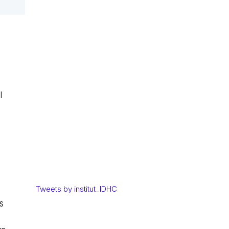
l
Tweets by institut_IDHC
s