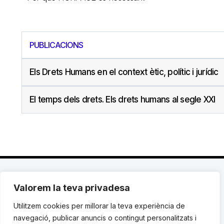
PUBLICACIONS
Els Drets Humans en el context ètic, polític i jurídic
El temps dels drets. Els drets humans al segle XXI
Valorem la teva privadesa
C. Avinyó 44, 2n | 08002 Barcelona |
T.: +34 93
119 03 72
|
institut@idhc.org
Utilitzem cookies per millorar la teva experiència de
navegació, publicar anuncis o contingut personalitzats i
© Institut de Drets Humans de Catalunya.