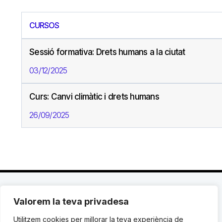
CURSOS
Sessió formativa: Drets humans a la ciutat
03/12/2025
Curs: Canvi climàtic i drets humans
26/09/2025
Valorem la teva privadesa
C. Avinyó 44, 2n | 08002 Barcelona |
T.: +34 93
119 03 72
|
institut@idhc.org
Utilitzem cookies per millorar la teva experiència de