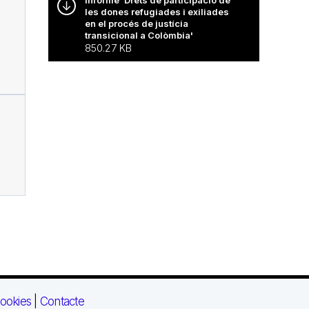
les dones refugiades i exiliades
en el procés de justícia
transicional a Colòmbia'
850.27 KB
ookies
|
Contacte