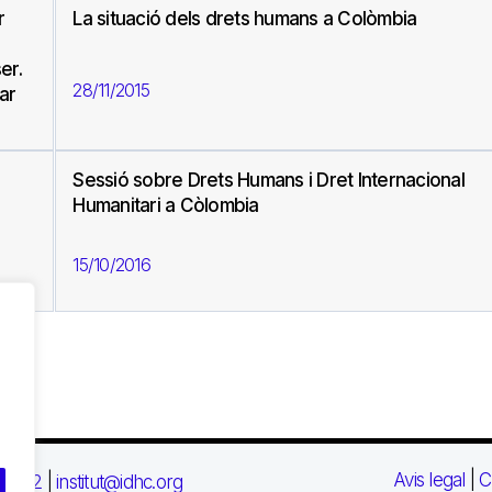
r
La situació dels drets humans a Colòmbia
er.
28/11/2015
ar
Sessió sobre Drets Humans i Dret Internacional
Humanitari a Còlombia
15/10/2016
Avis legal
|
C
 03 72
|
institut@idhc.org