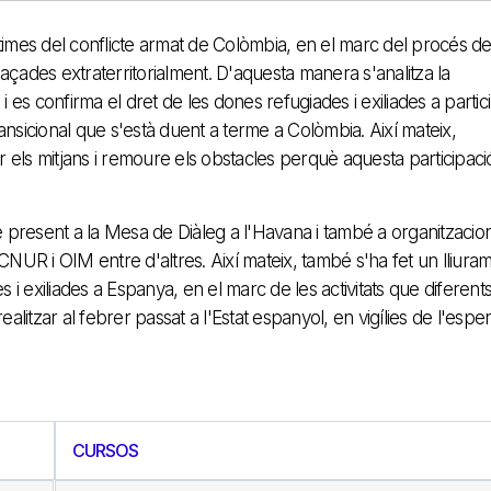
íctimes del conflicte armat de Colòmbia, en el marc del procés d
laçades extraterritorialment. D'aquesta manera s'analitza la
 i es confirma el dret de les dones refugiades i exiliades a partic
ransicional que s'està duent a terme a Colòmbia. Així mateix,
r els mitjans i remoure els obstacles perquè aquesta participaci
e present a la Mesa de Diàleg a l'Havana i també a organitzacio
R i OIM entre d'altres. Així mateix, també s'ha fet un lliura
s i exiliades a Espanya, en el marc de les activitats que diferent
litzar al febrer passat a l'Estat espanyol, en vigílies de l'esper
CURSOS