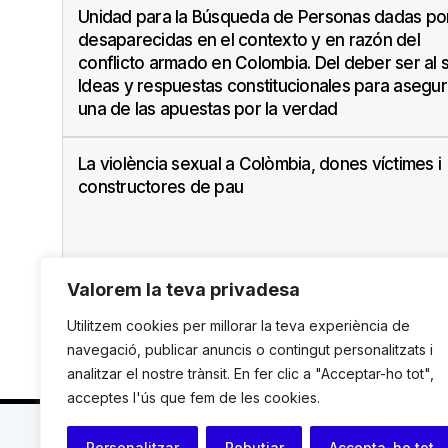
Unidad para la Búsqueda de Personas dadas po
desaparecidas en el contexto y en razón del
conflicto armado en Colombia. Del deber ser al s
Ideas y respuestas constitucionales para asegur
una de las apuestas por la verdad
La violència sexual a Colòmbia, dones víctimes i
constructores de pau
Valorem la teva privadesa
Utilitzem cookies per millorar la teva experiència de
navegació, publicar anuncis o contingut personalitzats i
analitzar el nostre trànsit. En fer clic a "Acceptar-ho tot",
acceptes l'ús que fem de les cookies.
C. Avinyó 44, 2n | 08002 Barcelona |
T.: +34 93 119
Personalitzar
Rebutjar
Accepta-ho tot