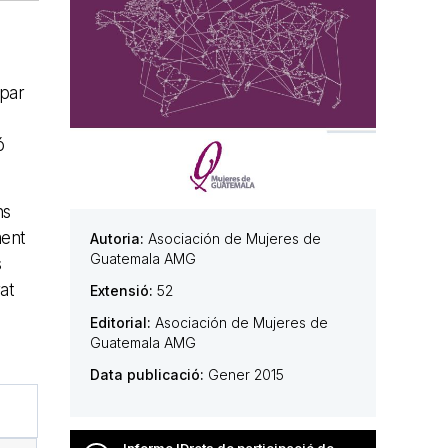
e
ipar
ó
ns
ment
Autoria:
Asociación de Mujeres de
Guatemala AMG
s
at
Extensió:
52
Editorial:
Asociación de Mujeres de
Guatemala AMG
Data publicació:
Gener 2015
Informe 'Drets de participació de